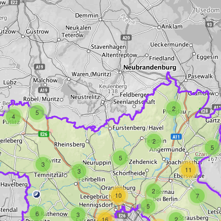
2
5
4
2
5
5
3
11
3
2
10
7
5
6
3
16
2