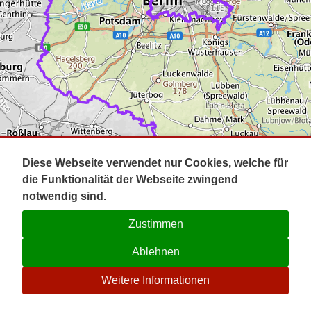
Impressum
Pot
Prig
Kontakt
Spr
Tel
Uck
Regi
Lausi
Diese Webseite verwendet nur Cookies, welche für
die Funktionalität der Webseite zwingend
notwendig sind.
Zustimmen
Ablehnen
☉
Weitere Informationen
V