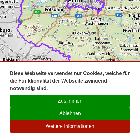
Impressum
Pot
Prig
Kontakt
Spr
Tel
Uck
Regi
Lausi
Diese Webseite verwendet nur Cookies, welche für
die Funktionalität der Webseite zwingend
notwendig sind.
Zustimmen
Ablehnen
☉
Weitere Informationen
V