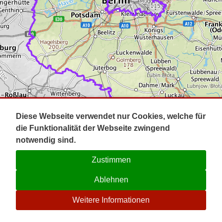
Impressum
Pot
Prig
Kontakt
Spr
Tel
Uck
Regi
Lausi
Diese Webseite verwendet nur Cookies, welche für
die Funktionalität der Webseite zwingend
notwendig sind.
Zustimmen
Ablehnen
☉
Weitere Informationen
V