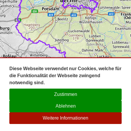
Impressum
Pot
Prig
Kontakt
Spr
Tel
Uck
Regi
Lausi
Diese Webseite verwendet nur Cookies, welche für
die Funktionalität der Webseite zwingend
notwendig sind.
Zustimmen
Ablehnen
☉
Weitere Informationen
V