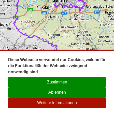
Impressum
Pot
Prig
Kontakt
Spr
Tel
Uck
Regi
Lausi
Diese Webseite verwendet nur Cookies, welche für
die Funktionalität der Webseite zwingend
notwendig sind.
Zustimmen
Ablehnen
☉
Weitere Informationen
V