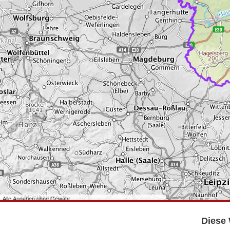
Alle Angaben ohne Gewähr
©
Bundesamt für Kartographie und Geodäsie
2026,
Datenquellen
©
GeoBasis-DE/LGB
,
dl-de/by-2-0
.
Diese 
©
GeoSN
,
dl-de/by-2-0