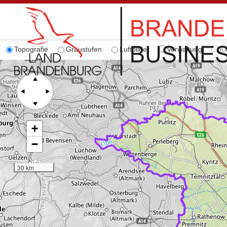
Topografie
Graustufen
Luftbilder
Verwaltung
Ka
+
−
30 km