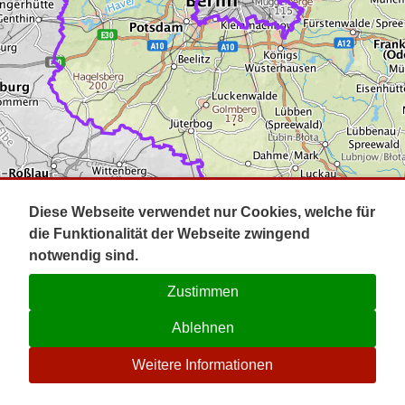
Impressum
Pot
Prig
Kontakt
Spr
Tel
Uck
Regi
Lausi
Diese Webseite verwendet nur Cookies, welche für
die Funktionalität der Webseite zwingend
notwendig sind.
Zustimmen
Ablehnen
☉
Weitere Informationen
V