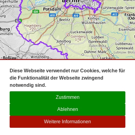
Impressum
Pot
Prig
Kontakt
Spr
Tel
Uck
Regi
Lausi
Diese Webseite verwendet nur Cookies, welche für
die Funktionalität der Webseite zwingend
notwendig sind.
Zustimmen
Ablehnen
☉
Weitere Informationen
V