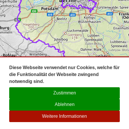
Impressum
Pot
Prig
Kontakt
Spr
Tel
Uck
Regi
Lausi
Diese Webseite verwendet nur Cookies, welche für
die Funktionalität der Webseite zwingend
notwendig sind.
Zustimmen
Ablehnen
☉
Weitere Informationen
V