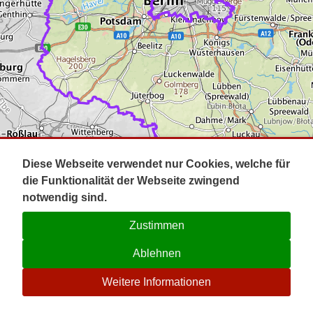
Impressum
Pot
Prig
Kontakt
Spr
Tel
Uck
Regi
Lausi
Diese Webseite verwendet nur Cookies, welche für
die Funktionalität der Webseite zwingend
notwendig sind.
Zustimmen
Ablehnen
☉
Weitere Informationen
V