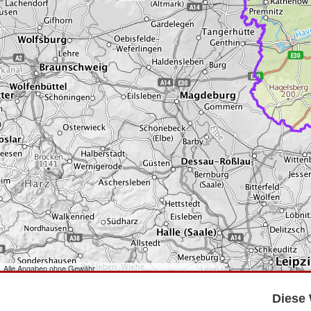
Alle Angaben ohne Gewähr
©
Bundesamt für Kartographie und Geodäsie
2026,
Datenquellen
©
GeoBasis-DE/LGB
,
dl-de/by-2-0
.
Diese 
©
GeoSN
,
dl-de/by-2-0