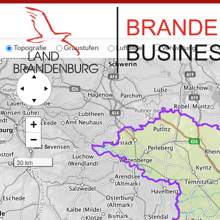
Topografie
Graustufen
Luftbilder
Verwaltung
Ka
+
−
30 km