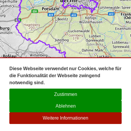
Impressum
Pot
Prig
Kontakt
Spr
Tel
Uck
Regi
Lausi
Diese Webseite verwendet nur Cookies, welche für
die Funktionalität der Webseite zwingend
notwendig sind.
Zustimmen
Ablehnen
☉
Weitere Informationen
V