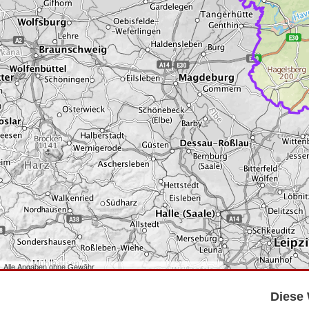
Alle Angaben ohne Gewähr
©
Bundesamt für Kartographie und Geodäsie
2026,
Datenquellen
©
GeoBasis-DE/LGB
,
dl-de/by-2-0
.
Diese 
©
GeoSN
,
dl-de/by-2-0