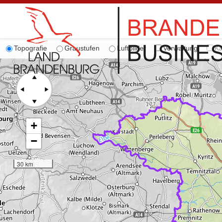
Topografie
Graustufen
Luftbilder
Verwaltung
Ka
+
−
30 km