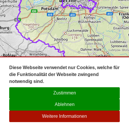
Impressum
Pot
Prig
Kontakt
Spr
Tel
Uck
Regi
Lausi
Diese Webseite verwendet nur Cookies, welche für
die Funktionalität der Webseite zwingend
notwendig sind.
Zustimmen
Ablehnen
☉
Weitere Informationen
V