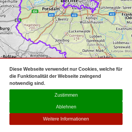
Impressum
Pot
Prig
Kontakt
Spr
Tel
Uck
Regi
Lausi
Diese Webseite verwendet nur Cookies, welche für
die Funktionalität der Webseite zwingend
notwendig sind.
Zustimmen
Ablehnen
☉
Weitere Informationen
V