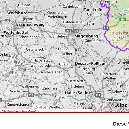
Alle Angaben ohne Gewähr
©
Bundesamt für Kartographie und Geodäsie
2026,
Datenquellen
©
GeoBasis-DE/LGB
,
dl-de/by-2-0
.
Diese 
©
GeoSN
,
dl-de/by-2-0