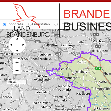
Topografie
Graustufen
Luftbilder
Verwaltung
Ka
+
−
30 km