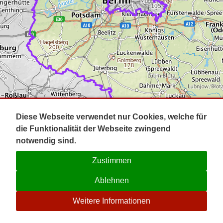
Impressum
Pot
Prig
Kontakt
Spr
Tel
Uck
Regi
Lausi
Diese Webseite verwendet nur Cookies, welche für
die Funktionalität der Webseite zwingend
notwendig sind.
Zustimmen
Ablehnen
☉
Weitere Informationen
V