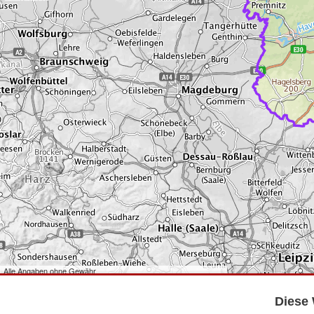
Alle Angaben ohne Gewähr
©
Bundesamt für Kartographie und Geodäsie
2026,
Datenquellen
©
GeoBasis-DE/LGB
,
dl-de/by-2-0
.
Diese 
©
GeoSN
,
dl-de/by-2-0