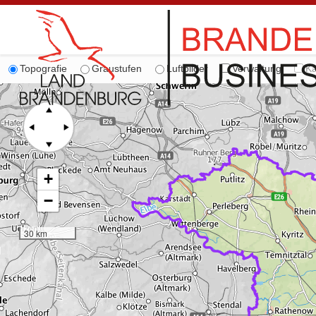
Topografie
Graustufen
Luftbilder
Verwaltung
Ka
+
−
30 km