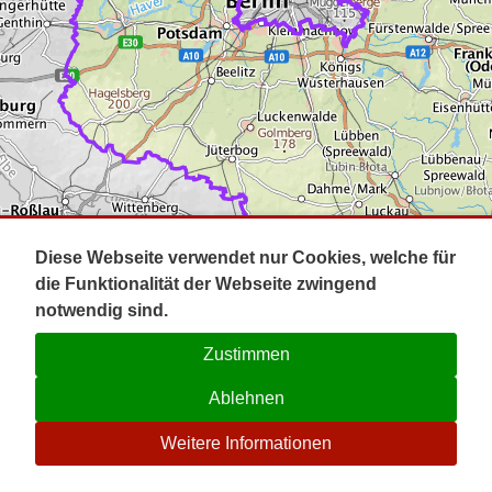
Impressum
Pot
Prig
Kontakt
Spr
Tel
Uck
Regi
Lausi
Diese Webseite verwendet nur Cookies, welche für
die Funktionalität der Webseite zwingend
notwendig sind.
Zustimmen
Ablehnen
☉
Weitere Informationen
V