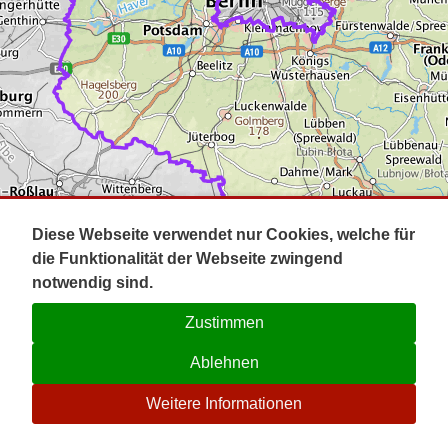
Impressum
Pot
Prig
Kontakt
Spr
Tel
Uck
Regi
Lausi
Diese Webseite verwendet nur Cookies, welche für
die Funktionalität der Webseite zwingend
notwendig sind.
Zustimmen
Ablehnen
☉
Weitere Informationen
V