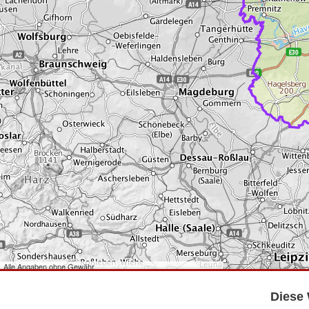
Alle Angaben ohne Gewähr
©
Bundesamt für Kartographie und Geodäsie
2026,
Datenquellen
©
GeoBasis-DE/LGB
,
dl-de/by-2-0
.
Diese 
©
GeoSN
,
dl-de/by-2-0