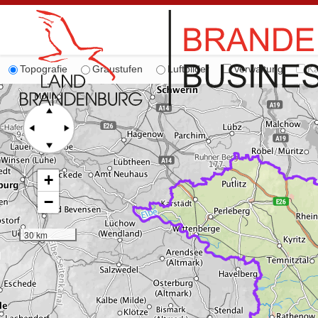
Topografie
Graustufen
Luftbilder
Verwaltung
Ka
+
−
30 km