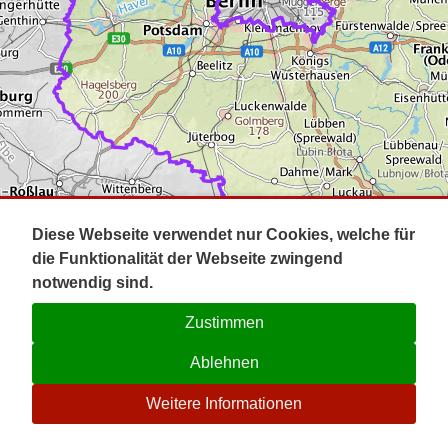
Impressum
Pot
Prig
Kontakt
Spr
Tel
Uck
Regi
Lausi
Diese Webseite verwendet nur Cookies, welche für
die Funktionalität der Webseite zwingend
notwendig sind.
Zustimmen
Ablehnen
☉
Weitere Informationen
V