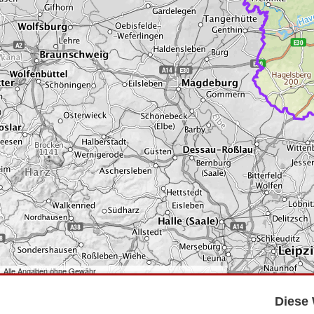
Alle Angaben ohne Gewähr
©
Bundesamt für Kartographie und Geodäsie
2026,
Datenquellen
©
GeoBasis-DE/LGB
,
dl-de/by-2-0
.
Diese 
©
GeoSN
,
dl-de/by-2-0