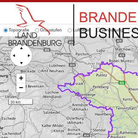
Topografie
Graustufen
Luftbilder
Verwaltung
Ka
+
−
30 km