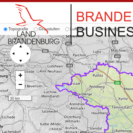
Topografie
Graustufen
Luftbilder
Verwaltung
Ka
+
−
30 km