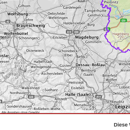
Alle Angaben ohne Gewähr
©
Bundesamt für Kartographie und Geodäsie
2026,
Datenquellen
©
GeoBasis-DE/LGB
,
dl-de/by-2-0
.
Diese 
©
GeoSN
,
dl-de/by-2-0