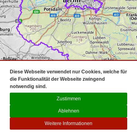
Impressum
Pot
Prig
Kontakt
Spr
Tel
Uck
Regi
Lausi
Diese Webseite verwendet nur Cookies, welche für
die Funktionalität der Webseite zwingend
notwendig sind.
Zustimmen
Ablehnen
☉
Weitere Informationen
V