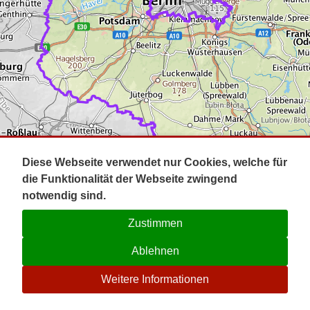
Impressum
Pot
Prig
Kontakt
Spr
Tel
Uck
Regi
Lausi
Diese Webseite verwendet nur Cookies, welche für
die Funktionalität der Webseite zwingend
notwendig sind.
Zustimmen
Ablehnen
☉
Weitere Informationen
V