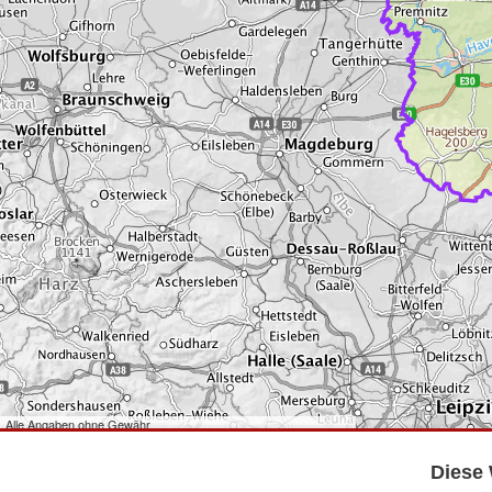
Alle Angaben ohne Gewähr
©
Bundesamt für Kartographie und Geodäsie
2026,
Datenquellen
©
GeoBasis-DE/LGB
,
dl-de/by-2-0
.
Diese 
©
GeoSN
,
dl-de/by-2-0