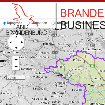
Topografie
Graustufen
Luftbilder
Verwaltung
Ka
+
−
30 km