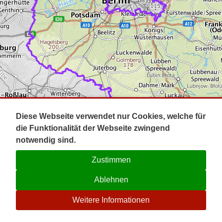
Impressum
Pot
Prig
Kontakt
Spr
Tel
Uck
Regi
Lausi
Diese Webseite verwendet nur Cookies, welche für
die Funktionalität der Webseite zwingend
notwendig sind.
Zustimmen
Ablehnen
☉
Weitere Informationen
V