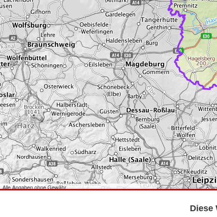
Alle Angaben ohne Gewähr
©
Bundesamt für Kartographie und Geodäsie
2026,
Datenquellen
©
GeoBasis-DE/LGB
,
dl-de/by-2-0
.
Diese 
©
GeoSN
,
dl-de/by-2-0