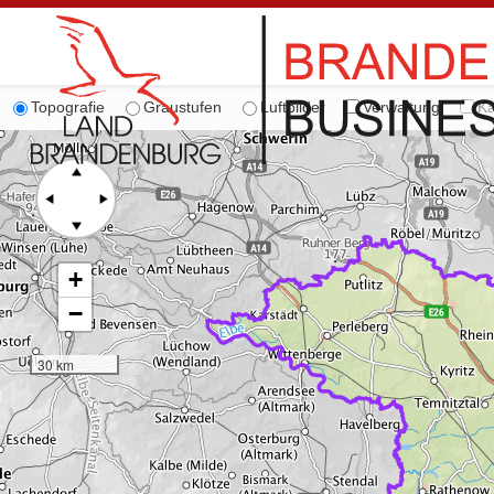
Topografie
Graustufen
Luftbilder
Verwaltung
Ka
+
−
30 km