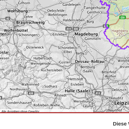
Alle Angaben ohne Gewähr
©
Bundesamt für Kartographie und Geodäsie
2026,
Datenquellen
©
GeoBasis-DE/LGB
,
dl-de/by-2-0
.
Diese 
©
GeoSN
,
dl-de/by-2-0