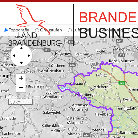
Topografie
Graustufen
Luftbilder
Verwaltung
Ka
+
−
30 km