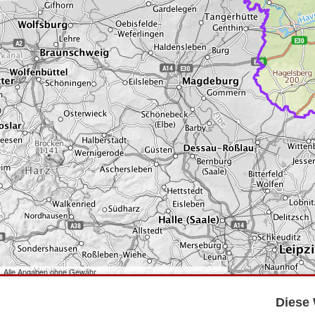
Alle Angaben ohne Gewähr
©
Bundesamt für Kartographie und Geodäsie
2026,
Datenquellen
©
GeoBasis-DE/LGB
,
dl-de/by-2-0
.
Diese 
©
GeoSN
,
dl-de/by-2-0