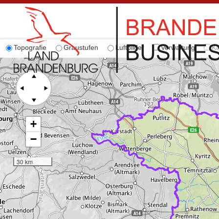
Topografie
Graustufen
Luftbilder
Verwaltung
Ka
+
−
30 km