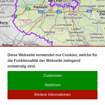
Impressum
Pot
Prig
Kontakt
Spr
Tel
Uck
Regi
Lausi
Diese Webseite verwendet nur Cookies, welche für
die Funktionalität der Webseite zwingend
notwendig sind.
Zustimmen
Ablehnen
☉
Weitere Informationen
V