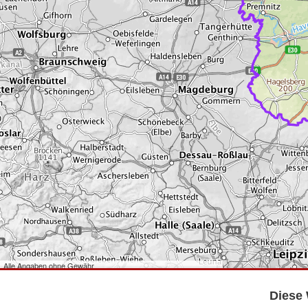
Alle Angaben ohne Gewähr
©
Bundesamt für Kartographie und Geodäsie
2026,
Datenquellen
©
GeoBasis-DE/LGB
,
dl-de/by-2-0
.
Diese 
©
GeoSN
,
dl-de/by-2-0