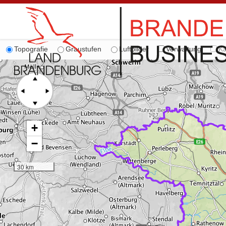
Topografie
Graustufen
Luftbilder
Verwaltung
Ka
+
−
30 km