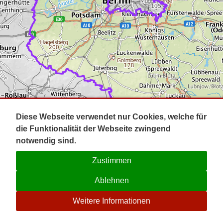
Impressum
Pot
Prig
Kontakt
Spr
Tel
Uck
Regi
Lausi
Diese Webseite verwendet nur Cookies, welche für
die Funktionalität der Webseite zwingend
notwendig sind.
Zustimmen
Ablehnen
☉
Weitere Informationen
V