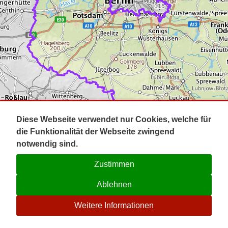
Impressum
Pot
Prig
Kontakt
Spr
Tel
Uck
Regi
Lausi
Diese Webseite verwendet nur Cookies, welche für
die Funktionalität der Webseite zwingend
notwendig sind.
Zustimmen
Ablehnen
☉
Weitere Informationen
V