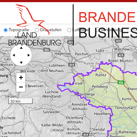
Topografie
Graustufen
Luftbilder
Verwaltung
Ka
+
−
30 km