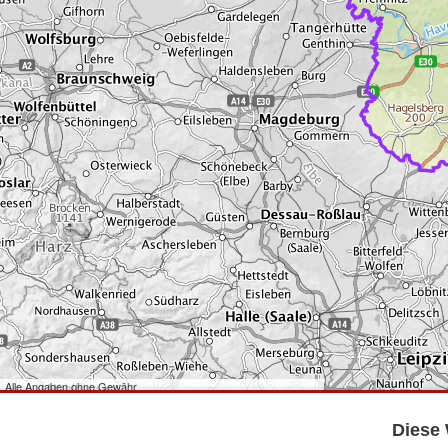
Alle Angaben ohne Gewähr
©
Bundesamt für Kartographie und Geodäsie
2026,
Datenquellen
©
GeoBasis-DE/LGB
,
dl-de/by-2-0
.
Diese 
©
GeoSN
,
dl-de/by-2-0