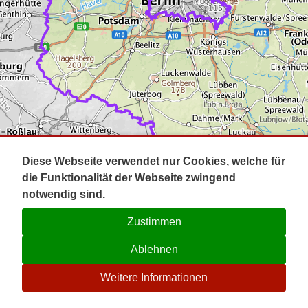
Impressum
Pot
Prig
Kontakt
Spr
Tel
Uck
Regi
Lausi
Diese Webseite verwendet nur Cookies, welche für
die Funktionalität der Webseite zwingend
notwendig sind.
Zustimmen
Ablehnen
☉
Weitere Informationen
V