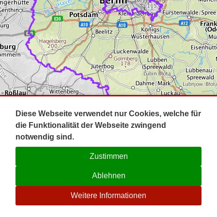
Impressum
Pot
Prig
Kontakt
Spr
Tel
Uck
Regi
Lausi
Diese Webseite verwendet nur Cookies, welche für
die Funktionalität der Webseite zwingend
notwendig sind.
Zustimmen
Ablehnen
☉
Weitere Informationen
V