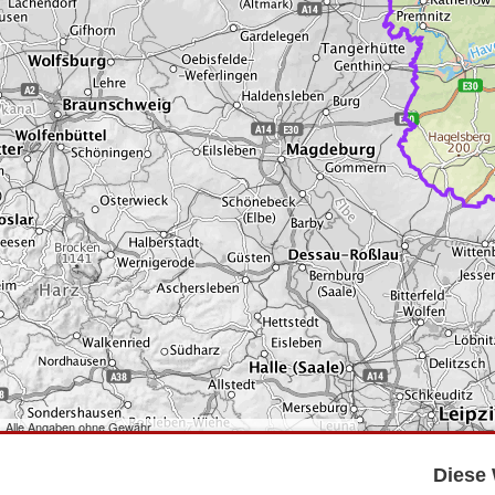
Alle Angaben ohne Gewähr
©
Bundesamt für Kartographie und Geodäsie
2026,
Datenquellen
©
GeoBasis-DE/LGB
,
dl-de/by-2-0
.
Diese 
©
GeoSN
,
dl-de/by-2-0