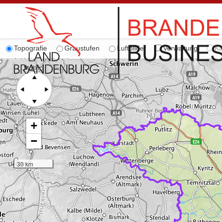
Topografie
Graustufen
Luftbilder
Verwaltung
Ka
+
−
30 km