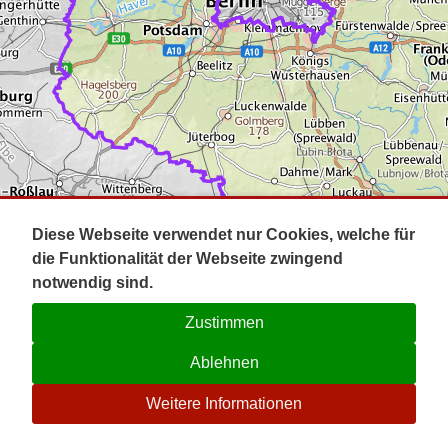
Impressum
Pot
Prig
Kontakt
Spr
Tel
Uck
Regi
Lausi
Diese Webseite verwendet nur Cookies, welche für
die Funktionalität der Webseite zwingend
notwendig sind.
Zustimmen
Ablehnen
☉
Weitere Informationen
V