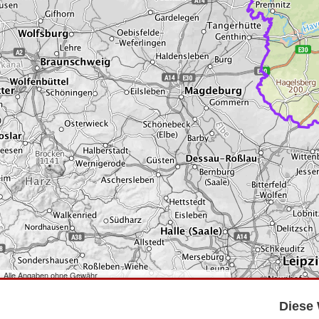
Alle Angaben ohne Gewähr
©
Bundesamt für Kartographie und Geodäsie
2026,
Datenquellen
©
GeoBasis-DE/LGB
,
dl-de/by-2-0
.
Diese 
©
GeoSN
,
dl-de/by-2-0