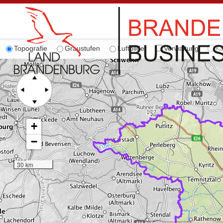
Topografie
Graustufen
Luftbilder
Verwaltung
Ka
+
−
30 km