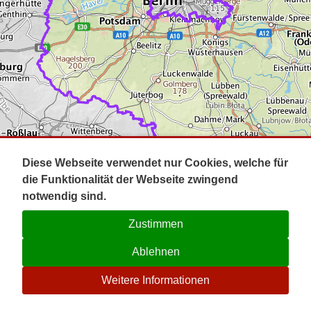
Impressum
Pot
Prig
Kontakt
Spr
Tel
Uck
Regi
Lausi
Diese Webseite verwendet nur Cookies, welche für
die Funktionalität der Webseite zwingend
notwendig sind.
Zustimmen
Ablehnen
☉
Weitere Informationen
V