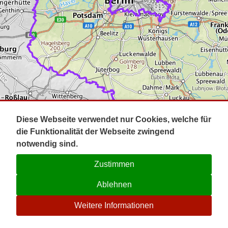
Impressum
Pot
Prig
Kontakt
Spr
Tel
Uck
Regi
Lausi
Diese Webseite verwendet nur Cookies, welche für
die Funktionalität der Webseite zwingend
notwendig sind.
Zustimmen
Ablehnen
☉
Weitere Informationen
V