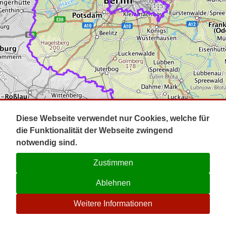
Impressum
Pot
Prig
Kontakt
Spr
Tel
Uck
Regi
Lausi
Diese Webseite verwendet nur Cookies, welche für
die Funktionalität der Webseite zwingend
notwendig sind.
Zustimmen
Ablehnen
☉
Weitere Informationen
V