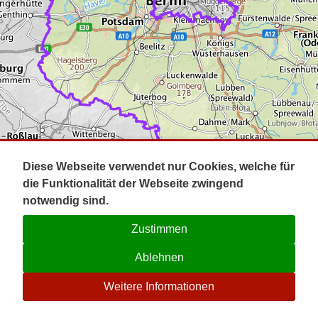
Impressum
Pot
Prig
Kontakt
Spr
Tel
Uck
Regi
Lausi
Diese Webseite verwendet nur Cookies, welche für
die Funktionalität der Webseite zwingend
notwendig sind.
Zustimmen
Ablehnen
☉
Weitere Informationen
V