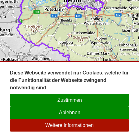
Impressum
Pot
Prig
Kontakt
Spr
Tel
Uck
Regi
Lausi
Diese Webseite verwendet nur Cookies, welche für
die Funktionalität der Webseite zwingend
notwendig sind.
Zustimmen
Ablehnen
☉
Weitere Informationen
V