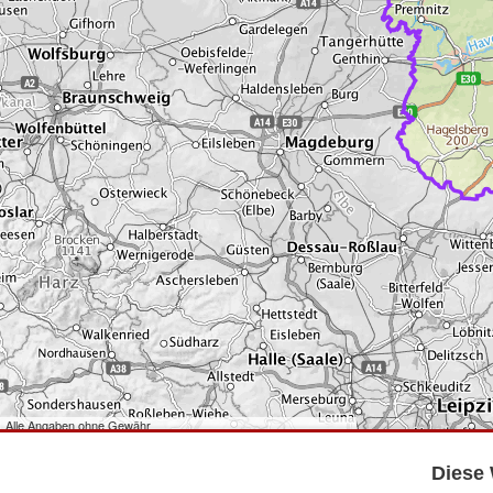
Alle Angaben ohne Gewähr
©
Bundesamt für Kartographie und Geodäsie
2026,
Datenquellen
©
GeoBasis-DE/LGB
,
dl-de/by-2-0
.
Diese 
©
GeoSN
,
dl-de/by-2-0