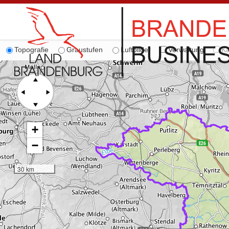
Topografie
Graustufen
Luftbilder
Verwaltung
Ka
+
−
30 km