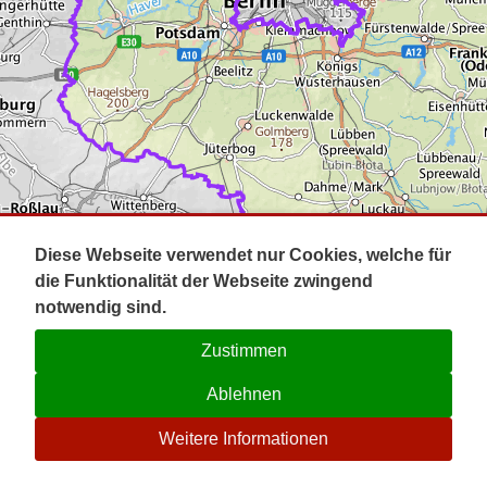
Impressum
Pot
Prig
Kontakt
Spr
Tel
Uck
Regi
Lausi
Diese Webseite verwendet nur Cookies, welche für
die Funktionalität der Webseite zwingend
notwendig sind.
Zustimmen
Ablehnen
☉
Weitere Informationen
V