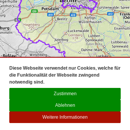
Impressum
Pot
Prig
Kontakt
Spr
Tel
Uck
Regi
Lausi
Diese Webseite verwendet nur Cookies, welche für
die Funktionalität der Webseite zwingend
notwendig sind.
Zustimmen
Ablehnen
☉
Weitere Informationen
V